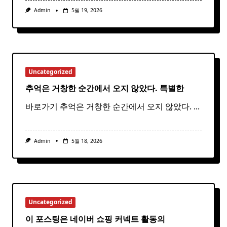
Admin
5월 19, 2026
Uncategorized
추억
은 거창한 순간에서 오지 않았다. 특별한
바로가기 추억은 거창한 순간에서 오지 않았다.
...
Admin
5월 18, 2026
Uncategorized
이 포스팅은 네이버 쇼핑 커넥트 활동의