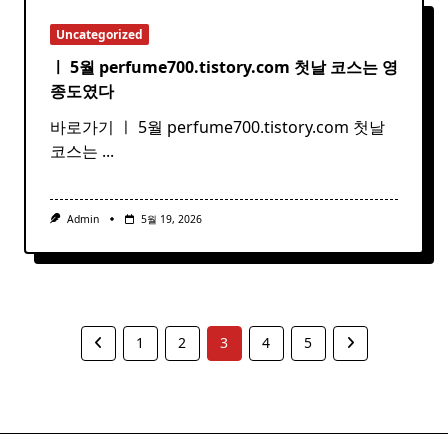
Uncategorized
ㅣ 5월 perfume700.tistory.com 첫날 코스는 영
종도였다
바로가기 ㅣ 5월 perfume700.tistory.com 첫날
코스는
...
Admin
5월 19, 2026
1
2
3
4
5