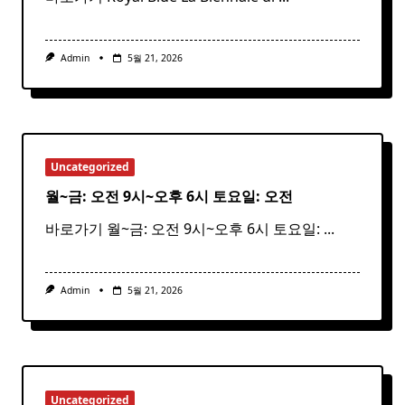
Admin
5월 21, 2026
Uncategorized
월~금: 오전 9시~오후 6시 토요일: 오전
바로가기 월~금: 오전 9시~오후 6시 토요일:
...
Admin
5월 21, 2026
Uncategorized