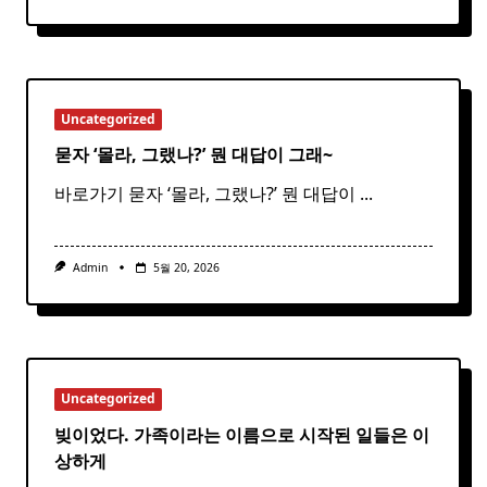
Uncategorized
묻자 ‘몰라, 그랬나?’ 뭔 대답이 그래~
바로가기 묻자 ‘몰라, 그랬나?’ 뭔 대답이
...
Admin
5월 20, 2026
Uncategorized
빚이었다. 가족이라는 이름으로 시작된 일들은 이
상하게