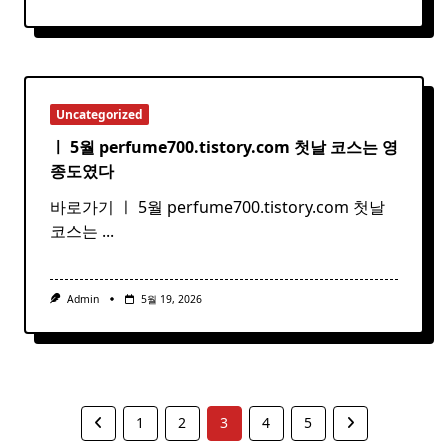
Uncategorized
ㅣ 5월 perfume700.tistory.com 첫날 코스는 영
종도였다
바로가기 ㅣ 5월 perfume700.tistory.com 첫날
코스는
...
Admin
5월 19, 2026
1
2
3
4
5