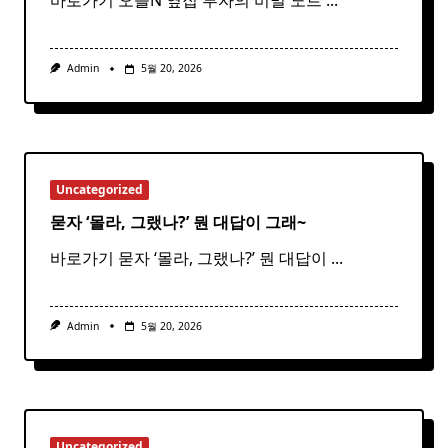
바로가기 오늘N 옆집 부자의 비밀 노트
...
Admin
5월 20, 2026
Uncategorized
묻자 ‘몰라, 그랬나?’ 뭔 대답이 그래~
바로가기 묻자 ‘몰라, 그랬나?’ 뭔 대답이
...
Admin
5월 20, 2026
Uncategorized