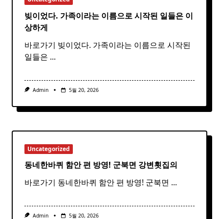
빚이었다. 가족이라는 이름으로 시작된 일들은 이
상하게
바로가기 빚이었다. 가족이라는 이름으로 시작된
일들은
...
Admin
5월 20, 2026
Uncategorized
동네한바퀴 함안 편 방영! 군북면 강변횟집의
바로가기 동네한바퀴 함안 편 방영! 군북면
...
Admin
5월 20, 2026