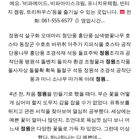
에요. ‘비파에이드, 비파아이스크림, 포니치유체험, 빈티
지 캠핑, 트리하우스’등을 즐기실 수 있는 곳입니다.
전
화: 061-555-6577
영업시간…
정원석 설구화 오데마리 청단풍 홍단풍 삼색병꽃나무 호
스타 동장군 수호초 바위취 아주가 지피식물 호스타 공작
단풍나무 홍단풍 조경석재 석등 돌표주박
정원
조각과 공
작단풍 평원석 돌벤치 돌의자 환경 조형물과
정원
조각품
돌사자상 돌물확 확독 돌절구 석등 정원석 조경석 공작단
풍과 미니 소나무 마가목 아래
정원
…
4년 전, 처음
정원
을 만들기로 했을 때다. 무슨 꽃을 어떻
게 심어야 할지 도무지 감을 잡을 수가 없었다. 유튜브를
뒤지고 관련 서적을 찾아보며 열심히 공부했다. 세상에는
예쁜 꽃이 얼마나 많던지. 조언대로 욕심껏 심다 보니 어
느새
정원
은 다양한 꽃들로 가득 차 있었다. 그런데 이상
했다. 하나하나는 다 예쁜데…