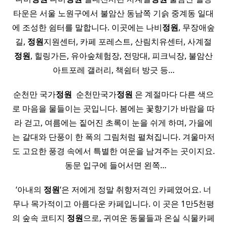
타운은 서울 노원구에서 불암산 동남쪽 기슭 중계동 일대
에 조성한 쉼터를 말합니다. 이곳에는 나비
정원
, 무장애숲
길,
정원
지원센터, 카페 포레스트, 산림치유센터, 사계절
정원
, 힐링가든, 유아숲체험장, 전망대, 피크닉장, 불암산
아트포레 갤러리, 책쉼터 방긋 등…
순천만 국가
정원
​ ​ 순천만국가
정원
은 계절마다 다른 색으
로 마음을 물들이는 곳입니다. 봄에는 꽃향기가 바람을 따
라 걷고, 여름에는 짙어진 초록이 눈을 쉬게 하며, 가을에
는 갈대와 단풍이 한 폭의 그림처럼 펼쳐집니다. 겨울마저
도 고요한 풍경 속에서 특별한 여운을 남겨주는 곳이지요.
​ ​ 동문 입구에 들어서면 왼쪽…
‘아내의
정원
‘은 저에게 정말 취향저격인 카페였어요. 너
무나 목가적이고 아름다운 카페입니다. 이 곳은 1만5천평
의 숲속 코티지
정원
으로, 귀여운 동물들과 온실 식물카페