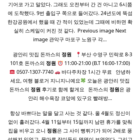
기어코 가고 말았다. 그래도 오전부터 간 건 아니고 6시쯤
에 도착했다. 9번 출입구 쪽으로 들어갔다. 24년도에 뚝섬
한강공원에서 했을 때 간 적이 있었는데 그때에 비하면 확
실히 스케일이 커진 것 같다. ​ Previous image Next
image 관악구 마포구 노원구 각…
​ ​ ​ ​ 광안리 맛집 돈까스의
정원
​ ​
부산 수영구 민락로 8-3
101호 돈까스의
정원
11:00-21:00 (B.T 16:00-17:00)
0507-1307-7740
바다주차장 1시간 무료 ​ ​ 안녕하
세요, 여행 블로거 지니지니예요
오늘은 광안리 맛집
돈까스의
정원
후기로 함께 할게요 ​ ​ 돈까스의
정원
은 광
안리 해수욕장 코앞에 있구요 빨래방…
항상 바쁘다는 말을 달고 사는 것 같다. 올 4월도 정신이
없이 흘러갔다. 4월 11일부터 15일까지 남편 휴가를 맞춰
집을 비우고 오니
정원
은 그 사이 뻥튀기가 되어 2배로 풍
성해져 있었고, 물마른 장미들도 몇몇이 보였었다. 그리고