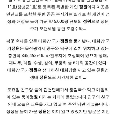
11호(창녕군1호)로 등록된 특별한 개인
정원
이다.이곳은
만년교를 포함한 주변 공공 부지와는 별개로 한 개인이 정
성과 애정을 들여 가꾼 약 5,000평 규모의
정원
으로 정원
주가 오랜세월 동안 조경수와…
봄꽃 축제를 앞둔 태화강 국가
정원
을 둘러봤다. 태화강 국
가
정원
은 울산광역시 중구와 남구에 걸쳐 위치하고 있는
총면적 835,452㎡의 하천부지에 조성되어 있으며 생태,
대나무, 계절, 수생, 참여, 무궁화 총 6개의 공간이 있다.
태화강 국가
정원
은 생태하천 태화강을 끼고 있는 친환경
생태
정원
으로 시간제한 없이…
토요일 친구랑 둘이 갑천면에가서 장칼국수 먹고 매일리
에 있는 둥이
정원
이라는 카페에 들렸습니다,친구의 친구
인데 오늘은 교육을 가고 없고 여 주인 님만 계셨습니다.
정성을 들여 가꾼
정원
은 이미 알고 있었지만 방문은 이번