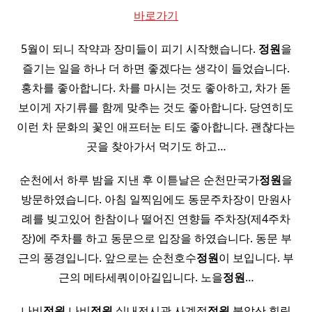
바로가기
5월이 되니 작약과 장미들이 피기 시작했습니다.
정원
을
즐기는 일을 하나 더 하면 좋겠다는 생각이 들었습니다.
홍차를 좋아합니다. 차를 마시는 것도 좋아하고, 차가 돋
보이게 자기류를 함께 맞추는 것도 좋아합니다. 당연히도
이런 차 문화의 꽃인 애프터눈 티도 좋아합니다. 괜찮다는
곳을 찾아가서 먹기도 하고…
순천에서 하루 밤을 지낸 후 이튿날은 순천만국가
정원
을
방문하였습니다. 아침 일찍임에도 동문주차장이 만원사
례를 빚고있어 한참이나 떨어진 연향들 주차장(제4주차
장)에 주차를 하고 동문으로 입장을 하였습니다. 동문 부
근의 풍경입니다. 앞으로는 순천호수
정원
이 보입니다. 부
근의 메타세쿼이아길입니다. 노을
정원
…
나비
정원
나비
정원
실내전시관 사계절
정원
불암산 힐링