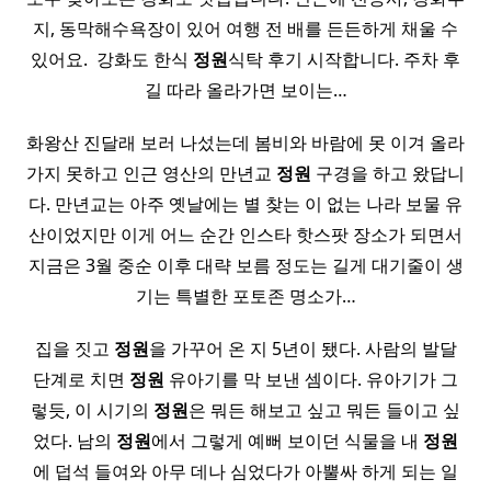
지, 동막해수욕장이 있어 여행 전 배를 든든하게 채울 수
있어요. ​ 강화도 한식
정원
식탁 후기 시작합니다. 주차 후
길 따라 올라가면 보이는…
화왕산 진달래 보러 나섰는데 봄비와 바람에 못 이겨 올라
가지 못하고 인근 영산의 만년교
정원
구경을 하고 왔답니
다. 만년교는 아주 옛날에는 별 찾는 이 없는 나라 보물 유
산이었지만 이게 어느 순간 인스타 핫스팟 장소가 되면서
지금은 3월 중순 이후 대략 보름 정도는 길게 대기줄이 생
기는 특별한 포토존 명소가…
집을 짓고
정원
을 가꾸어 온 지 5년이 됐다. 사람의 발달
단계로 치면
정원
유아기를 막 보낸 셈이다. 유아기가 그
렇듯, 이 시기의
정원
은 뭐든 해보고 싶고 뭐든 들이고 싶
었다. 남의
정원
에서 그렇게 예뻐 보이던 식물을 내
정원
에 덥석 들여와 아무 데나 심었다가 아뿔싸 하게 되는 일