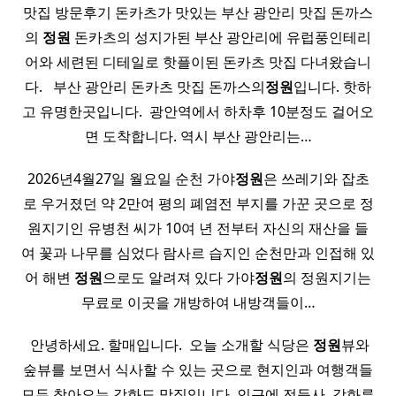
맛집 방문후기 돈카츠가 맛있는 부산 광안리 맛집 돈까스
의
정원
돈카츠의 성지가된 부산 광안리에 유럽풍인테리
어와 세련된 디테일로 핫플이된 돈카츠 맛집 다녀왔습니
다. ​ ​ 부산 광안리 돈카츠 맛집 돈까스의
정원
입니다. 핫하
고 유명한곳입니다. ​ 광안역에서 하차후 10분정도 걸어오
면 도착합니다. 역시 부산 광안리는…
2026년4월27일 월요일 순천 가야
정원
은 쓰레기와 잡초
로 우거졌던 약 2만여 평의 폐염전 부지를 가꾼 곳으로 정
원지기인 유병천 씨가 10여 년 전부터 자신의 재산을 들
여 꽃과 나무를 심었다 람사르 습지인 순천만과 인접해 있
어 해변
정원
으로도 알려져 있다 가야
정원
의 정원지기는
무료로 이곳을 개방하여 내방객들이…
​ 안녕하세요. 할매입니다. ​ 오늘 소개할 식당은
정원
뷰와
숲뷰를 보면서 식사할 수 있는 곳으로 현지인과 여행객들
모두 찾아오는 강화도 맛집입니다. 인근에 전등사, 강화루