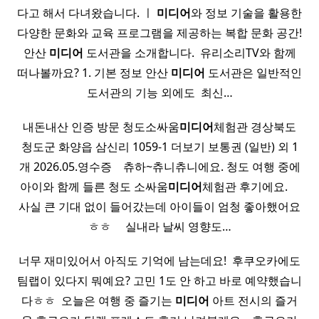
다고 해서 다녀왔습니다. ㅣ
미디어
와 정보 기술을 활용한
다양한 문화와 교육 프로그램을 제공하는 복합 문화 공간!
안산
미디어
도서관을 소개합니다. ​ 유리소리TV와 함께
떠나볼까요? 1. 기본 정보 안산
미디어
도서관은 일반적인
도서관의 기능 외에도 ​ 최신…
내돈내산 인증 방문 청도소싸움
미디어
체험관 경상북도
청도군 화양읍 삼신리 1059-1 더보기 보통권 (일반) 외 1
개 2026.05.영수증 ​ ​ ​ 츄하~츄니츄니에요. 청도 여행 중에
아이와 함께 들른 청도 소싸움
미디어
체험관 후기에요. ​ ​ ​ ​
사실 큰 기대 없이 들어갔는데 아이들이 엄청 좋아했어요
ㅎㅎ ​ ​ ​ ​ 실내라 날씨 영향도…
너무 재미있어서 아직도 기억에 남는데요! ​ 후쿠오카에도
팀랩이 있다지 뭐예요? 고민 1도 안 하고 바로 예약했습니
다ㅎㅎ ​ 오늘은 여행 중 즐기는
미디어
아트 전시의 즐거