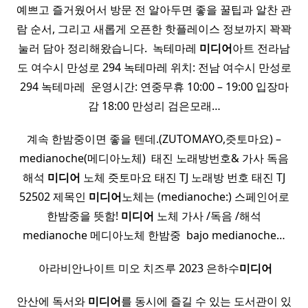
예쁘고 즐거웠어서 방문 전 알아두면 좋을 꿀팁과 알찬 관
람 순서, 그리고 새롭게 오픈한 핫플레이스 정보까지 꽉꽉
눌러 담아 정리해왔습니다. ​ 녹테마레
미디어
아트 전라남
도 여수시 만성로 294 녹테마레 위치: 전남 여수시 만성로
294 녹테마레 ​ 운영시간: 연중무휴 10:00 – 19:00 입장마
감 18:00 만성리 검은모래…
계속 한밤중이면 좋을 텐데.(ZUTOMAYO,즛토마요) –
medianoche(메디아노체) ​ 태진 노래방번호& 가사 독음
해석
미디어
노체 즛토마요 태진 TJ 노래방 번호 태진 TJ
52502 제목인
미디어
노체는 (medianoche:) 스페인어로
한밤중을 뜻함!
미디어
노체 가사 /독음 /해석
medianoche 메디아노체 한밤중 ​ bajo medianoche…
​ 아라비안나이트 미오 치즈루 2023 은하수
미디어
안산에 독서와
미디어
를 동시에 즐길 수 있는 도서관이 있