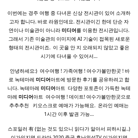
이번에는 경주 여행 중 다녀온 신상 전시관이 있어 소개하
고자 합니다. 바로 라원인데요. 전시관이긴 한데 단순 자
연이나 미술관이 아니라
미디어
를 이용한 전시관입니다.
그래서 기존 미술관의 이미지에 AI 기술이 접목된 새로운
형태의 전시관이죠. ​ 이 곳을 안 지 오래되지 않았고 좋은
시기에 다녀올 수 있어서…
​ 안녕하세요:) ​ 여수여행 ! 가족여행 ! 여수가볼만한곳 ! 바
로 녹테마레
미디어
아트에 방문한 후기를 공유하려고 합
니다. 녹테마레
미디어
아트 ​ 다양한 포토존이 가득한 녹테
마레
미디어
아트 ​ 여수여행 ! 데이트! 여수가볼만한곳으로
추추추천 ​ ​ 키오스크로 예매가 가능해요. ​ 온라인 예매는
1시간 이후 발권 가능…
스포일러 有 (없는 것도 있으니 읽다가 알아서 피하시길..)
이가인지명 드라마 2020 중국 후난위성TV 이가인지명