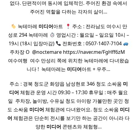
없다. 단편적이며 동시에 입체적인. 주어진 환경 속에서
주어진 역할을 다하는 각자의 삶이…
​
녹테마레
미디어
아트 ​
주소 : 전라남도 여수시 만
성로 294 녹테마레
영업시간 : 월요일 – 일요일 10시 –
19시 (18시 입장마감)
전화번호 : 0507-1407-7104
주차장 O ​ @noctemare https://naver.me/FgHff6zM ​ ​
여수여행 ​ 여수 만성리 쪽에 위치한 녹테마레에 다녀왔습
니다 ! ​ 녹테마레는
미디어
아트 + 우주…
주소 : 경북 청도군 화양읍 남성현로 346 청도 소싸움
미
디어
체험관 운영 시간 09:30 – 17:30 휴무일 : 매주 월요
일 ​ 주차장, 놀이방, 수유실 청도 아이랑 가볼만한 곳인 청
도 소싸움
미디어
체험관에 다녀왔어요. 청도 소싸움
미디
어
체험관은 단순히 전시를 보기만 하는 공간이 아니라 다
양한
미디어
콘텐츠와 체험형…