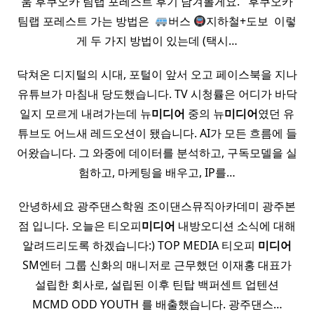
움 후쿠오카 팀랩 포레스트 후기 남겨볼게요. ​ ​ 후쿠오카
팀랩 포레스트 가는 방법은 ​
버스
지하철+도보 ​ 이렇
게 두 가지 방법이 있는데 (택시…
닥쳐온 디지털의 시대, 포털이 앞서 오고 페이스북을 지나
유튜브가 마침내 당도했습니다. TV 시청률은 어디가 바닥
일지 모르게 내려가는데 뉴
미디어
중의 뉴
미디어
였던 유
튜브도 어느새 레드오션이 됐습니다. AI가 모든 흐름에 들
어왔습니다. 그 와중에 데이터를 분석하고, 구독모델을 실
험하고, 마케팅을 배우고, IP를…
안녕하세요 광주댄스학원 조이댄스뮤직아카데미 광주본
점 입니다. 오늘은 티오피
미디어
내방오디션 소식에 대해
알려드리도록 하겠습니다:) TOP MEDIA 티오피
미디어
SM엔터 그룹 신화의 매니저로 근무했던 이재홍 대표가
설립한 회사로, 설립된 이후 틴탑 백퍼센트 업텐션
MCMD ODD YOUTH 를 배출했습니다. 광주댄스…