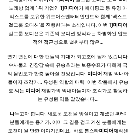
노래방 업계 1위 기업인 TJ
미디어
가 에이핑크 등 유명 아
티스트를 보유한 위드어스엔터테인먼트와 함께 ‘넥스트
걸그룹 오디션’을 진행한다는 소식입니다. 이번 TJ
미디어
걸그룹 오디션은 기존의 오디션 방식과는 차별화된 압도
적인 접근성으로 벌써부터 많은…
연기 변신에 대한 팬들의 기대가 최고조에 달해 있습니다.
수사물의 긴장감 속에 유승호라는 보증수표가 더해져 극
의 몰입도가 한층 높아질 전망입니다.
미디어
재벌 막내아
들이자 조각가… 유성원 역할의 매력 ​ 이번 작품에서 유승
호 씨는
미디어
재벌가의 막내아들이자 조각가로 활동하
는 유성원 역을 맡았습니다…
나누고자 합니다. 새로운 도전을 망설이고 계셨던 4050
분들에게는 용기가, 이미 그 길을 걷고 계신 분들에게는
도전이 될 만한 이야기인데요. ​ 바로 본스타
미디어
제작센