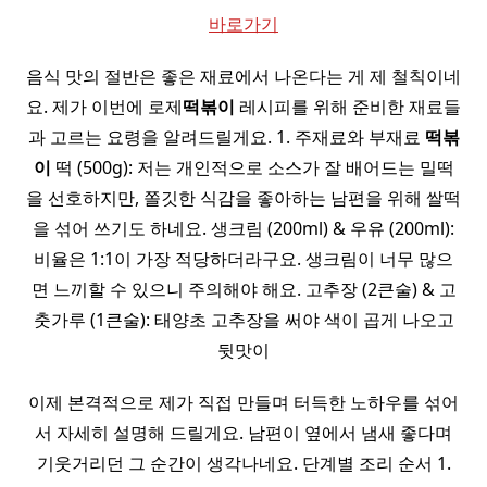
바로가기
음식 맛의 절반은 좋은 재료에서 나온다는 게 제 철칙이네
요. 제가 이번에 로제
떡볶이
레시피를 위해 준비한 재료들
과 고르는 요령을 알려드릴게요. 1. 주재료와 부재료
떡볶
이
떡 (500g): 저는 개인적으로 소스가 잘 배어드는 밀떡
을 선호하지만, 쫄깃한 식감을 좋아하는 남편을 위해 쌀떡
을 섞어 쓰기도 하네요. 생크림 (200ml) & 우유 (200ml):
비율은 1:1이 가장 적당하더라구요. 생크림이 너무 많으
면 느끼할 수 있으니 주의해야 해요. 고추장 (2큰술) & 고
춧가루 (1큰술): 태양초 고추장을 써야 색이 곱게 나오고
뒷맛이
이제 본격적으로 제가 직접 만들며 터득한 노하우를 섞어
서 자세히 설명해 드릴게요. 남편이 옆에서 냄새 좋다며
기웃거리던 그 순간이 생각나네요. 단계별 조리 순서 1.