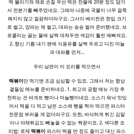
떡 불리기와 재료 손질 우선 떡은 찬물에 20분 정도 담가
서 전분기를 빼주었네요. 그래야 나중에 국물이 너무 걸쭉
해지지 않고 깔끔하더라구요. 그사이 베이컨은 한입 크기
로 썰고, 양파는 채 썰고, 대파는 송송 썰어 준비했네요. 브
로콜리는 끓는 물에 살짝 데쳐두면 색감이 훨씬 예뻐져요.
2. 향신 기름 내기 팬에 식용유를 살짝 두르고 다진 마늘
과 대파를 먼저…
우리 남편이 이 요리를 먹으면서
떡볶이
만 먹기엔 조금 심심할 수 있죠. 그래서 저는 항상
곁들임 메뉴를 준비하네요. 1. 최고의 궁합 메뉴 가장 추
천하는 건 바게트 빵이나 마늘빵이네요. 소스가 워낙 맛있
어서 떡을 다 먹고 남은 소스에 빵을 찍어 먹으면 파스타
전문점 부러울 게 없더라구요. 또한, 바삭하게 튀긴 김말
이나 야채튀김도 빼놓을 수 없는 짝꿍이죠. 2. 색다른 조
리법: 로제
떡볶이
파스타 떡을 반 정도 줄이고 대신 파스