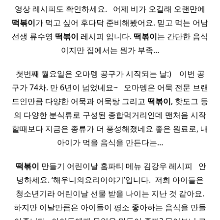
영상 레시피도 확인하세요. ​ ​ 어제 비가 오길래 오랜만에
떡볶이
가 먹고 싶어 후다닥 준비해봤어요. 믿고 먹는 어남
선생 류수영
떡볶이
레시피 입니다.
떡볶이
는 간단한 음식
이지만 집에서는 뭔가 부족…
첫번째 월요일은 오마뎅 공구가 시작되는 날:) ​ ​ ​ 이번 공
구가 74차. 만 6년이 넘었네요~ ​ ​ 오마뎅은 어묵 전문 브랜
드인만큼 다양한 어묵과 어묵탕 그리고
떡볶이
, 핫도그 등
의 다양한 분식류로 구성된 종합먹거리인데 맨처음 시작
할때보다 지금은 종류가 더 풍성해졌네요 좋은 원료로, 내
아이가 먹을 음식을 만든다는…
​
떡볶이
만들기 어린이날 홈파티 메뉴 김강우 레시피 ​ ​ 안
녕하세요. ‘해우니의요리이야기’입니다. ​ 저희 아이들은
청소년기라 어린이날 선물 받을 나이는 지난 것 같아요.
하지만 이날만큼은 아이들이 평소 좋아하는 음식을 만들