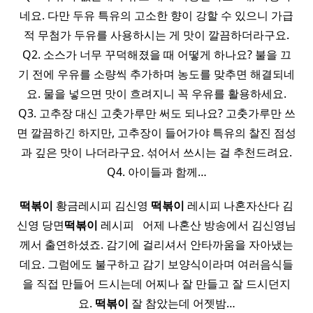
네요. 다만 두유 특유의 고소한 향이 강할 수 있으니 가급
적 무첨가 두유를 사용하시는 게 맛이 깔끔하더라구요.
Q2. 소스가 너무 꾸덕해졌을 때 어떻게 하나요? 불을 끄
기 전에 우유를 소량씩 추가하며 농도를 맞추면 해결되네
요. 물을 넣으면 맛이 흐려지니 꼭 우유를 활용하세요.
Q3. 고추장 대신 고춧가루만 써도 되나요? 고춧가루만 쓰
면 깔끔하긴 하지만, 고추장이 들어가야 특유의 찰진 점성
과 깊은 맛이 나더라구요. 섞어서 쓰시는 걸 추천드려요.
Q4. 아이들과 함께…
떡볶이
황금레시피 김신영
떡볶이
레시피 나혼자산다 김
신영 당면
떡볶이
레시피 ​ ​ 어제 나혼산 방송에서 김신영님
께서 출연하셨죠. 감기에 걸리셔서 안타까움을 자아냈는
데요. 그럼에도 불구하고 감기 보양식이라며 여러음식들
을 직접 만들어 드시는데 어찌나 잘 만들고 잘 드시던지
요.
떡볶이
잘 참았는데 어젯밤…