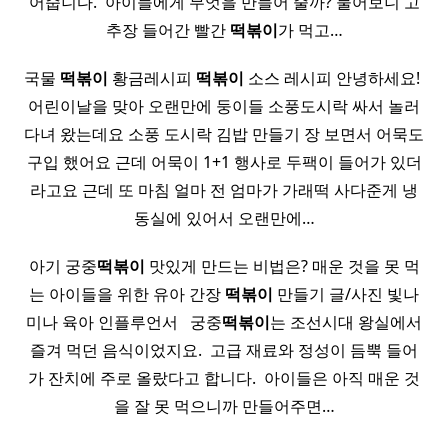
어줍니다. ​ 아이들에게 무엇을 만들어 줄까? 물어보니 고
추장 들어간 빨간
떡볶이
가 먹고…
국물
떡볶이
황금레시피
떡볶이
소스 레시피 안녕하세요! ​
어린이날을 맞아 오랜만에 둥이들 소풍도시락 싸서 놀러
다녀 왔는데요 소풍 도시락 김밥 만들기 장 보면서 어묵도
구입 했어요 근데 어묵이 1+1 행사로 두팩이 들어가 있더
라고요 근데 또 마침 얼마 전 엄마가 가래떡 사다준게 냉
동실에 있어서 오랜만에…
아기 궁중
떡볶이
맛있게 만드는 비법은? 매운 것을 못 먹
는 아이들을 위한 유아 간장
떡볶이
만들기 글/사진 빛나
미나 육아 인플루언서 ​ ​ 궁중
떡볶이
는 조선시대 왕실에서
즐겨 먹던 음식이었지요. ​ 고급 재료와 정성이 듬뿍 들어
가 잔치에 주로 올랐다고 합니다. ​ 아이들은 아직 매운 것
을 잘 못 먹으니까 만들어주면…