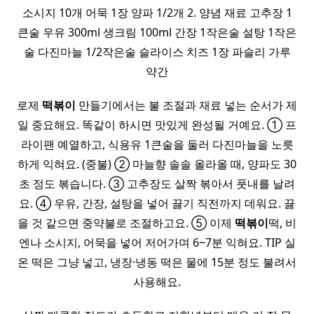
소시지 10개 어묵 1장 양파 1/2개 2. 양념 재료 고추장 1
큰술 우유 300ml 생크림 100ml 간장 1작은술 설탕 1작은
술 다진마늘 1/2작은술 슬라이스 치즈 1장 파슬리 가루
약간
로제
떡볶이
만들기에서는 불 조절과 재료 넣는 순서가 제
일 중요해요. 똑같이 하시면 맛있게 완성될 거예요. ① 프
라이팬 예열하고, 식용유 1큰술을 둘러 다진마늘을 노릇
하게 익혀요. (중불) ② 마늘향 솔솔 올라올 때, 양파도 30
초 정도 볶습니다. ③ 고추장도 살짝 볶아서 풋내를 날려
요. ④ 우유, 간장, 설탕을 넣어 끓기 직전까지 데워요. 끓
을 것 같으면 중약불로 조절하고요. ⑤ 이제
떡볶이
떡, 비
엔나 소시지, 어묵을 넣어 저어가며 6~7분 익혀요. TIP 실
온 떡은 그냥 넣고, 냉장·냉동 떡은 물에 15분 정도 불려서
사용해요.