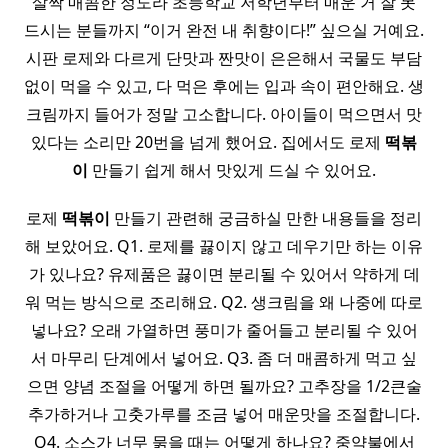
살짝 매콤한 정도라 초등학교 저학년부터 매운 거 잘 못
드시는 분들까지 “이거 완전 내 취향이다!” 싶으실 거예요.
시판 로제와 다르게 단맛과 짠맛이 은은해서 국물도 부담
없이 먹을 수 있고, 다 먹은 후에는 입과 속이 편안해요. 생
크림까지 들어가 정말 고소합니다. 아이들이 먹으면서 맛
있다는 소리만 20번을 넘게 했어요. 집에서도 로제
떡볶
이
만들기 쉽게 해서 맛있게 드실 수 있어요.
로제
떡볶이
만들기 관련해 궁금하실 만한 내용들을 정리
해 보았어요. Q1. 로제를 끓이지 않고 데우기만 하는 이유
가 있나요? 유제품은 끓이면 분리될 수 있어서 약하게 데
워 먹는 방식으로 조리해요. Q2. 생크림을 왜 나중에 따로
넣나요? 오래 가열하면 풍미가 줄어들고 분리될 수 있어
서 마무리 단계에서 넣어요. Q3. 좀 더 매콤하게 먹고 싶
으면 양념 조절을 어떻게 하면 될까요? 고추장을 1/2큰술
추가하거나 고춧가루를 조금 넣어 매운맛을 조절합니다.
Q4. 소스가 너무 묽을 때는 어떻게 하나요? 중약불에서