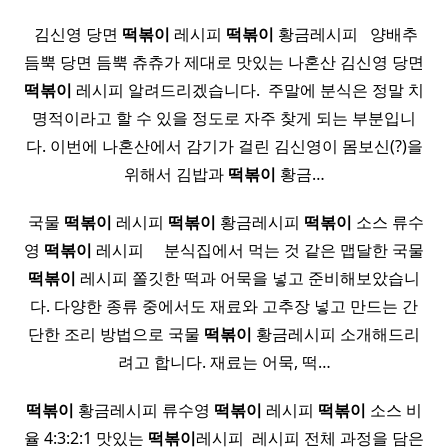
​ 김신영 당면
떡볶이
레시피
떡볶이
황금레시피 ​ ​ 양배추
듬뿍 당면 듬뿍 츄츄가 제대로 맛있는 나혼산 김신영 당면
떡볶이
레시피 알려드리겠습니다. ​ 주말에 분식은 정말 치
명적이라고 할 수 있을 정도로 자주 찾게 되는 부분입니
다. 이번에 나혼산에서 감기가 걸린 김신영이 몸보신(?)을
위해서 김밥과
떡볶이
황금…
​ 국물
떡볶이
레시피
떡볶이
황금레시피
떡볶이
소스 류수
영
떡볶이
레시피 ​ ​ ​ ​ 분식집에서 먹는 것 같은 맵달한 국물
떡볶이
레시피 쫄깃한 떡과 어묵을 넣고 준비해보았습니
다. 다양한 종류 중에서도 재료와 고추장 넣고 만드는 간
단한 조리 방법으로 국물
떡볶이
황금레시피 소개해드리
려고 합니다. 재료는 어묵, 떡…
떡볶이
황금레시피 류수영
떡볶이
레시피
떡볶이
소스 비
율 4:3:2:1 맛있는
떡볶이
레시피 ​ 레시피 전체 과정을 담은