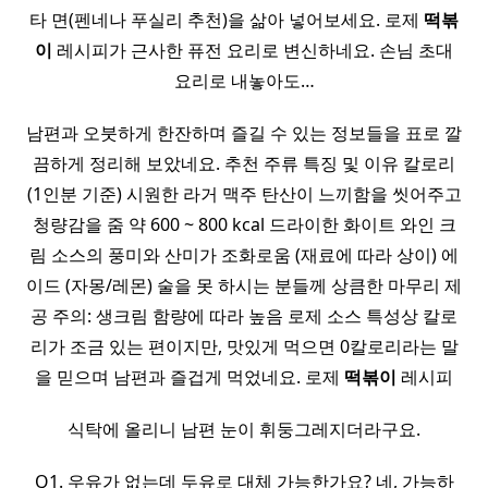
타 면(펜네나 푸실리 추천)을 삶아 넣어보세요. 로제
떡볶
이
레시피가 근사한 퓨전 요리로 변신하네요. 손님 초대
요리로 내놓아도…
남편과 오붓하게 한잔하며 즐길 수 있는 정보들을 표로 깔
끔하게 정리해 보았네요. 추천 주류 특징 및 이유 칼로리
(1인분 기준) 시원한 라거 맥주 탄산이 느끼함을 씻어주고
청량감을 줌 약 600 ~ 800 kcal 드라이한 화이트 와인 크
림 소스의 풍미와 산미가 조화로움 (재료에 따라 상이) 에
이드 (자몽/레몬) 술을 못 하시는 분들께 상큼한 마무리 제
공 주의: 생크림 함량에 따라 높음 로제 소스 특성상 칼로
리가 조금 있는 편이지만, 맛있게 먹으면 0칼로리라는 말
을 믿으며 남편과 즐겁게 먹었네요. 로제
떡볶이
레시피
식탁에 올리니 남편 눈이 휘둥그레지더라구요.
Q1. 우유가 없는데 두유로 대체 가능한가요? 네, 가능하