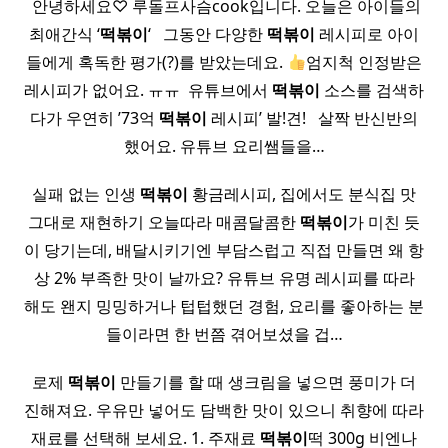
​ 안녕하세요♡ 루돌프사슴cook입니다. 오늘은 아이들의
최애간식 ‘
떡볶이
‘ ​ ​ 그동안 다양한
떡볶이
레시피로 아이
들에게 혹독한 평가(?)를 받았는데요.
엄지척 인정받은
레시피가 없어요. ㅠㅠ ​ 유튜브에서
떡볶이
소스를 검색하
다가 우연히 ’73억
떡볶이
레시피’ 발!견! ​ ​ 살짝 반신반의
했어요. 유튜브 요리쌤들을…
실패 없는 인생
떡볶이
황금레시피, 집에서도 분식집 맛
그대로 재현하기 오늘따라 매콤달콤한
떡볶이
가 미친 듯
이 당기는데, 배달시키기엔 부담스럽고 직접 만들면 왜 항
상 2% 부족한 맛이 날까요? 유튜브 유명 레시피를 따라
해도 왠지 밍밍하거나 텁텁했던 경험, 요리를 좋아하는 분
들이라면 한 번쯤 겪어보셨을 겁…
로제
떡볶이
만들기를 할 때 생크림을 넣으면 풍미가 더
진해져요. 우유만 넣어도 담백한 맛이 있으니 취향에 따라
재료를 선택해 보세요. 1. 주재료
떡볶이
떡 300g 비엔나