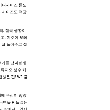
미니사이즈 틀도
 사이즈도 적당
믹: 집콕 생활이
졌고, 이것이 오레
 잘 풀어주고 설
후기를 남겨볼게
튜디오 성수 카
은 편! 5/1 금
킹
에 관심이 많았
금빵을 만들었는
말이져 .. 역시