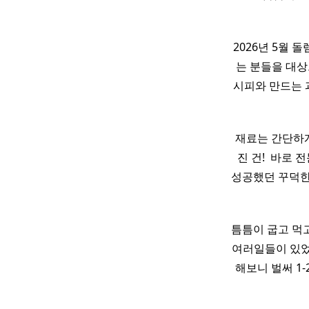
2026년 5월 돌
는 분들을 대상
시피와 만드는 
재료는 간단하
진 건! ​ 바로
성공했던 꾸덕한 초
틈틈이 굽고 먹고
여러일들이 있었
해보니 벌써 1