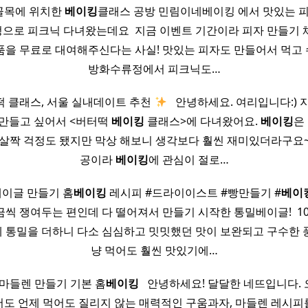
동 골목에 위치한
베이킹
클래스 공방 민림이네베이킹 에서 맛있는 피
으로 피크닉 다녀왔는데요 ​ 지금 이벤트 기간이라 피자 만들기 
품을 무료로 대여해주신다는 사실! 맛있는 피자도 만들어서 먹고
방화수류정에서 피크닉도…
떡 클래스, 서울 실내데이트 추천
​ ​ 안녕하세요. 여리입니다:)
 만들고 싶어서 <버터떡
베이킹
클래스>에 다녀왔어요.
베이킹
은
 살짝 걱정도 됐지만 막상 해보니 생각보다 훨씬 재미있더라구요
공이라
베이킹
에 관심이 절로…
밀 베이글 만들기 홈
베이킹
레시피 #드라이이스트 #빵만들기 #
베이
씩 쟁여두는 편인데 다 떨어져서 만들기 시작한 통밀베이글! ​ 1
 통밀을 더하니 다소 심심하고 밋밋했던 맛이 보완되고 구수한 
냥 먹어도 훨씬 맛있기에…
 마들렌 만들기 기본 홈
베이킹
​ ​ 안녕하세요! 달달한 네뜨입니다.
도 언제 먹어도 질리지 않는 매력적인 구움과자, 마들렌 레시