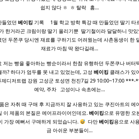
쉽지 않다 ㅎ ​ ㅎ 탈락 ​ ​ 홈…
서 만들었던
베이킹
기록 ​ ​ ​ ​ 1월 학교 방학 특강 때 만들었던 딸기
가 한거라곤 크림이랑 딸기 올리기뿐 ​ 딸기철이라 달달하니 맛있
던 두쫀쿠 당시엔 재료를 구하기도 어려웠는데 사촌동생이 한 
재료가 마침 딱 왔다길래…
 저는 빵을 좋아하는 빵순이라서 한참 유행하던 두쫀쿠나 버터
까? 하다가 엄두를 못 내고 있었는데, 고성
베이킹
클래스가 있어
제디저트랩 강원 고성군 토성면 천진7길 29 10:00~17:00 ***-**
예약, 주차 ​ ​ 고성이나 속초에는…
품은 자취 때 구매 후 지금까지 잘 사용하고 있는 쿠진아트의 
사실 이 제품의 본질은 에어프라이어인데요.
베이킹
으로 유명한 오
이 가장 예뻐서 구매하게 되었습니다.
​ 다만
베이킹
용으로 사용
금 아쉬운 부분들이…