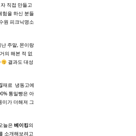
자 직접 만들고
체험을 하신 분들
 수원 피크닉명소
 지난 주말, 몬이랑
 거의 해본 적 없
~
결과도 대성
킹
재료 ​ 냉동고에
00% 통밀빵은 아
풍미가 더해져 그
 오늘은
베이킹
의
피를 소개해보려고