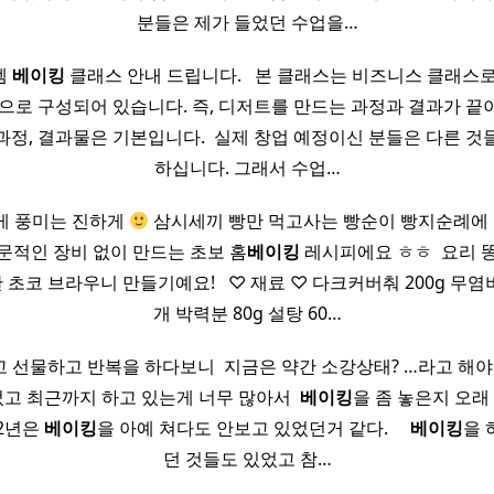
분들은 제가 들었던 수업을…
렘
베이킹
클래스 안내 드립니다. ​ ​ 본 클래스는 비즈니스 클래스
으로 구성되어 있습니다. 즉, 디저트를 만드는 과정과 결과가 끝이 아닙
과정, 결과물은 기본입니다. ​ 실제 창업 예정이신 분들은 다른 것
하십니다. 그래서 수업…
게 풍미는 진하게
삼시세끼 빵만 먹고사는 빵순이 빵지순례에 
 전문적인 장비 없이 만드는 초보 홈
베이킹
레시피에요 ㅎㅎ ​ 요리
코 브라우니 만들기예요! ​ ​ ♡ 재료 ♡ 다크커버춰 200g 무염버
개 박력분 80g 설탕 60…
 선물하고 반복을 하다보니 ​ 지금은 약간 소강상태? …라고 해야되나
고 최근까지 하고 있는게 너무 많아서 ​
베이킹
을 좀 놓은지 오래 
-2년은
베이킹
을 아예 쳐다도 안보고 있었던거 같다. ​ ​ ​ ​
베이킹
을 
던 것들도 있었고 참…