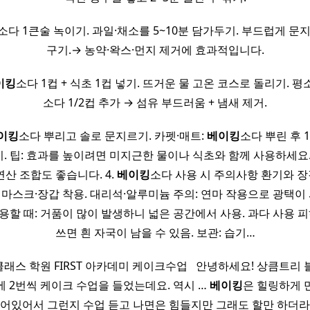
소다 1큰술 녹이기. 과일·채소를 5~10분 담가두기. 부드럽게 문
구기.→ 농약·왁스·먼지 제거에 효과적입니다.
이킹
소다 1컵 + 식초 1컵 넣기. 뜨거운 물 고온 코스로 돌리기. 평
소다 1/2컵 추가 → 섬유 부드러움 + 냄새 제거.
이킹
소다 뿌리고 솔로 문지르기. 카펫·매트:
베이킹
소다 뿌린 후 
. 팁: 효과를 높이려면 미지근한 물이나 식초와 함께 사용하세요
연산 조합도 좋습니다. 4.
베이킹
소다 사용 시 주의사항 환기와 장
 마스크·장갑 착용. 대리석·알루미늄 주의: 연마 작용으로 광택이 
용할 때: 거품이 많이 발생하니 넓은 공간에서 사용. 과다 사용 피
쓰면 흰 자국이 남을 수 있음. 보관: 습기…
클래스 학원 FIRST 아카데미 케이크수업 ​ ​ 안녕하세요! 상큼트리
에 2번씩 케이크 수업을 들었는데요. 역시 …
베이킹
은 힐링하게 
묻어있어서 그런지 수업 듣고 나면은 힘들지만 그래도 할만 하더라