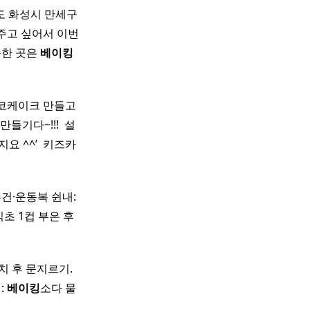
 화성시 만세구
해주고 싶어서 이번
문한 곳은
베이킹
초코케이크 만들고
다~!!! ​ 설
 ^^’ ​ 키즈카
수건·운동복 쉰내:
 식초 1컵 부은 후
방치 후 문지르기.
:
베이킹
소다 물