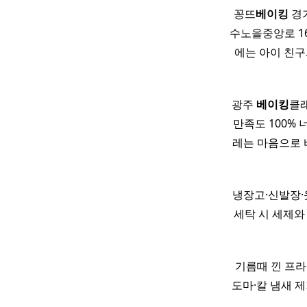
​ 꽁뜨
베이킹
경기
수노을중앙로 16
에는 아이 친구
광주
베이킹
클래
만족도 100%
레는 마음으로 바
냉장고·신발장·
세탁 시 세제와
기름때 낀 프라
도마·칼 냄새 제