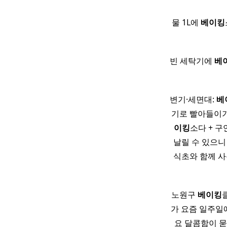
물 1L에
베이킹
빈 세탁기에
베
변기·세면대:
베
기로 빨아들이기
이킹
소다 + 구
날릴 수 있으니
식초와 함께 사
노원구
베이킹
가 요즘 일주일
요 달콤함이 