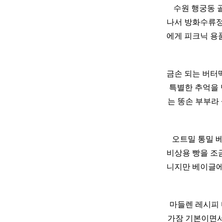
​ ​ 수원 행궁
나서 방화수류정
에게 피크닉 용
금손 되는 버터
특별한 추억을
는 똥손 부부라
​ ​ ​ 오트밀 통
비상용 빵을 조금
니지만 베이글에
​ 마들렌 레시피
가장 기본이면서