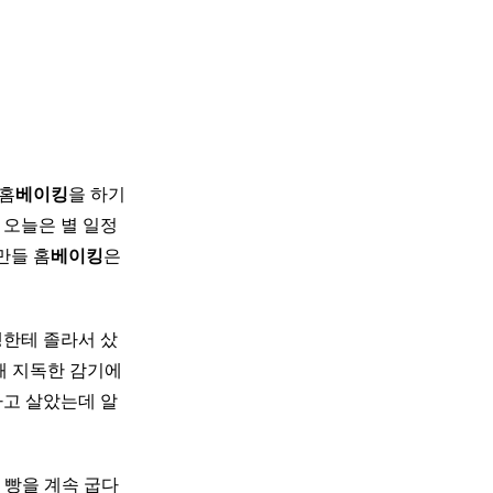
 홈
베이킹
을 하기
 오늘은 별 일정
만들 홈
베이킹
은
한테 졸라서 샀
 때 지독한 감기에
하고 살았는데 알
 빵을 계속 굽다