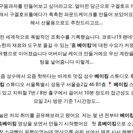
 구움과자를 만들어보고 싶더라고요. 얼마전 당근으로 구겔호프 
그래서 구겔호프틀에다가 촉촉한 파운드케이크를 만들어 보았어요.
해서 선물용으로도 추천드리고요…
전 세계적으로 폭발적인 조회수를 기록했습니다. 코로나19 팬데
한의 재료와 도구로 즐길 수 있는 ‘홈
베이킹
‘에 대한 수요가 커
유행으로 이어졌습니다 어버이날 케이크 만들거에요 우선 계란을
탕을 넣어줌니다 이렇게…
요즘 성수에서 요즘 핫하다는 바게트 맛집 성수
베이킹
스튜디오 
킹
스튜디오 서울특별시 성동구 서울숲2길 46 B1층
베이킹
스
있고 지하철 7번 / 8번 출구에서 걸어서 10분 정도라 접근성도 괜찮
요일 2시 방문 기준 1시간정도…
늘은 저의 취미를 공유해보려고 왔어요 ​ 저는 몇 년 전부터
베이
홈
베이킹
영상을 보면서 만들기 시작했어요 ​ ​ 첫 홈
베이킹
으로 소
창 소금빵이 유행이였는데 영상으론 쉬워 보여서 재료 사서 해봤단 