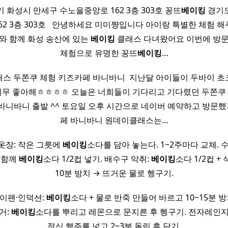
 화성시 만세구 수노을중앙로 162 3층 303호 꽁뜨
베이킹
경기도
2 3층 303호 ​ ​ 안녕하세요 미미쨩입니다 아이랑 특별한 체험 
와 함께 화성 송산에 있는
베이킹
클래스 다녀왔어요 이번에 방
체험으로 유명한 꽁뜨
베이킹
…
스 두쫀쿠 체험 키즈카페 바니바니 ​ 지난달 아이들이 두바이 
 너무 좋아해ㅎㅎㅎㅎ 오늘은 너희들이 기다리고 기다렸던 두쫀쿠 만들기
니바니 출발 ^^ 토요일 오후 시간으로 네이버 예약하고 방문했지요
페 바니바니 원데이클래스는…
옷장: 작은 그릇에
베이킹
소다를 담아 놓는다. 1~2주마다 교체. 
 함께
베이킹
소다 1/2컵 넣기. 배수구 악취:
베이킹
소다 1/2컵 +
10분 방치 → 뜨거운 물로 헹구기.
이팬·인덕션:
베이킹
소다 + 물로 반죽 만들어 바르고 10~15분 
거:
베이킹
소다를 뿌리고 레몬으로 문지른 후 헹구기. 전자레인지
적신 행주를 넣고 2~3분 돌린 후 닦기.