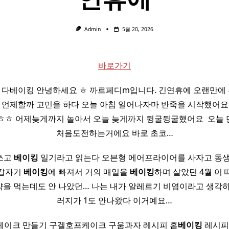
Admin
5월 20, 2026
바로가기
 다베이킹 안녕하세요 ㅎ 까르페디m입니다. 긴연휴에 오랜만에
언제할까 고민을 하다 오늘 아침 일어나자마 반죽을 시작했어요
ㅎㅎ 어제늦게까지 놀아서 오늘 늦게까지 뒹굴뒹굴했어요 ​ 오늘 
처음도전하는거에요 바로 초코…
쓰고
베이킹
일기라고 읽는다 오븐형 에어프라이어를 사자고 동생
 갑자기
베이킹
에 빠져서 거의 매일을
베이킹
하며 살았던 4월 이
약을 먹는데도 안 나았던… 나는 내가 알레르기 비염이라고 생각
러지가 1도 안나왔다 이거예요…
케이크 만들기 구겔호프케이크 구움과자 레시피 홈
베이킹
레시피