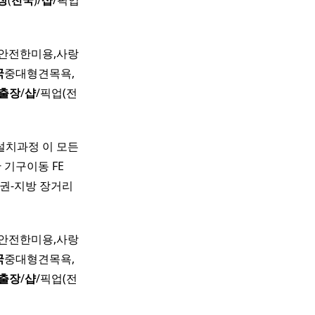
장
(
전국
)/
샵
/픽업
영 안전한미용,사랑
국
중대형견목욕,
출장
/
샵
/픽업(전
설치과정 이 모든
 기구이동 FE
수도권-지방 장거리
영 안전한미용,사랑
국
중대형견목욕,
출장
/
샵
/픽업(전