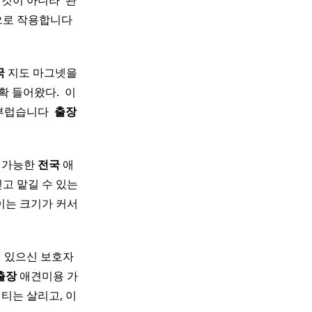
것이 아니라 ​ 관
으로 작용합니다 ​
국
지도 마그넷을
들어왔다. ​ 이
부럽습니다 ​
출장
 가능한
전국
애
고 맡길 수 있는
이는 크기가 커서
 있으신 보호자
출장
애견미용 가
리티는 살리고, 이