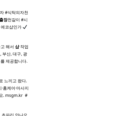
자 #식탁의자천
출장
천갈이 #시
 에코샵인가
고 해서
샵
작업
부산, 대구, 광
 제공합니다. ​
로 느끼고 왔다.
·홈케어·마사지
sgm.kr ​ #
 초파리 안나오