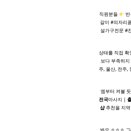
직원분들
반
갈이 #의자리폼
설가구전문 #
상태를 직접 확
보다 부족하지 
주, 울산, 전주,
엠부터 켜볼 듯.
전국
마사지 |
샵
추천을 지역
봐요 ㅎㅎㅎ 그