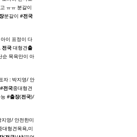
말고 ㅠㅠ 분갈이
장
분갈이 #
전국
 아이 표정이 다
,
전국
대형견
출
단순 목욕만이 아
표자 : 박지영/ 안
#
전국
중대형견
능 #
출장
(
전국
)/
 박지영/ 안전한미
중대형견목욕,미