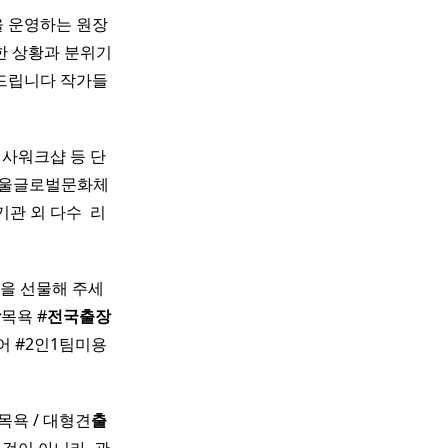
을 운영하는 원장
한 상황과 분위기
드립니다 작가들
회사워크샵 등 단
서울글로벌문화체
 외 다수 ​ 리
을 선물해 주세
장
목욕 #
전국
출장
 #2인1팀미용
목욕 / 대형견
출