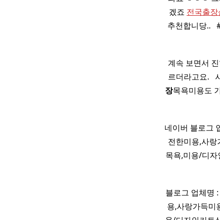
겠죠
전국출장
추천합니당.. ​ ​
계속 보면서 진
르더라고요. ​ 
장
목욕미용도 가
네이버 블로그 
전한미용,사랑
목욕,미용/디
블로그 업체명 
용,사랑가득미용