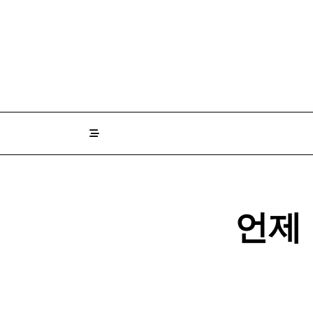
Skip
to
content
언제