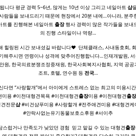
요됩니다 평균 경력 5~6년, 많게는 10년 이상 그리고 네일아트
샵
 사람들을 보내드리기 때문에 현장에서 20분 내에…아니라, 분주
아트를 진행해본 네일아트
출장
행사 경력이 많은 작가들을 보내
의 진행 스타일이나 역량…
해 힐링된 시간 보내셨길 바랍니다♥ ​ 단체클래스, 사내동호회, 
야기해주시면 연령이나 성격에 맞추어진행합니다…인재개발원, 
안원, 한국의료분쟁조정중재원, 한국사회복지사협회, 지역 공공기관
조트, 호텔, 연수원 등
전국
…
신다면 “사랑할개”에서 아이에게 스트레스 없는 최고의 미용시간
형견미용 #이천대형견목욕 #이천대형견
출장
미용 #이천대형견
출
형견전문
샵
#비건샴푸미용 #사랑할개 #전주애견미용 #대형견케어
#안락사없는유기동물보호소후원 #서이추
담스럽거나 만족도가 낮았던 경험 ​ 믿고 맡길 수 있는 대형견
출장