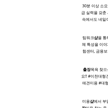
30분 이상 소
급 실력을 갖춘
속에서도 네일
팀워크
샵
을 통
체 특성을 이
험센터, 금융보
출장
목욕 찾으
요!! #이천대
애견미용 #대
미용
샵
에서 부