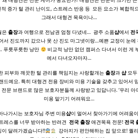
​ ​ 왜 대형견은 전문 케어가 중요한가? 대형견은 단순히 크기만 큰 
면적 증가 털 관리 난이도, 스트레스 반응 등 ​ 모든 요소가 복합적
그래서 대형견 목욕이나…
4월은
출장
과 여행으로 전남권 엄청 다녔네… ​ 광주 소품
샵
에서
전
어서 진도까지 갔으나 못 산 진도 마그넷이랑…예쁜 교정이 눈에 확 
… 푸릇푸릇한 낭만
비교적 낭만 없던 캠퍼스 다녀서 이런 게 
에서 다녀오자마자…
한 피부와 깨끗한 털 관리를 책임지는 사랑할개는
출장
과
샵
모두
랜드예요. 특히 대형견 전용 장비와 미용 기술을 갖추고 있어서 믿
전문 브랜드로 많은 보호자분들께 사랑받고 있답니다. ‘우리 아
미용 맡기기 어려워요…
아나가시는 보호자님 주변 미용
샵
이 멀어서 찾아가기에 어려움이
트레스를 너무 받아하는 반려견 ​
전국
출장
애견목욕 전문!
전국
이 달려가겠습니다!!
​ 강아지가 편안해하는 집 앞으로! 퀄