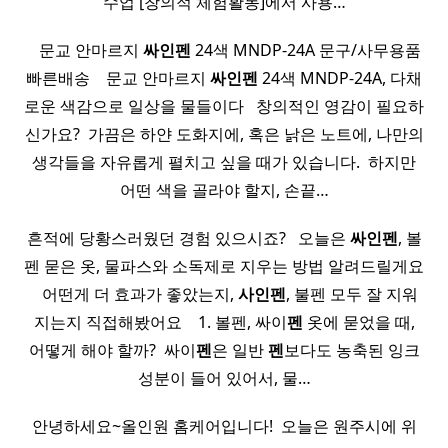
수업 [창의적 체험활동]에서 사용…
​ ​ ​ 문교 안마르지
싸인펜
24색 MNDP-24A 문구/사무용품
빠른배송 ​ ​ ​ 문교 안마르지
싸인펜
24색 MNDP-24A, 다채
로운 색감으로 일상을 물들이다 ​ ​ 창의적인 영감이 필요하
신가요? ​ 가끔은 하얀 도화지에, 혹은 낡은 노트에, 나만의
생각들을 자유롭게 펼치고 싶을 때가 있습니다. ​ 하지만
어떤 색을 골라야 할지, 손끝…
흔적에 당황스러웠던 경험 있으시죠? ​ ​ 오늘은
싸인펜
, 볼
펜 묻은 옷, 물파스와 소독제로 지우는 방법 알려드릴게요
​ ​ ​ 어떤게 더 효과가 좋았는지,
사인펜
, 불펜 모두 잘 지워
지는지 직접해봤어요 ​ ​ ​ 1. 볼펜, 싸이
펜
옷에 묻었을 때,
어떻게 해야 할까? ​ 싸이
펜
은 일반
펜
보다도 농축된 잉크
성분이 들어 있어서, 물…
안녕하세요~올인원 홈케어입니다! ​ 오늘은 원주시에 위