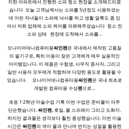
치한 아파트에서 진행한 소파 청소 현장을 소개해드리겠
습니다 ​ 오늘 고객님께서는 소파를 5년정도 사용하셨는
데 어린 자녀들이 소파에 낙서를 하고 생활 얼룩도 좀 있
어서 저희 업체에 소파 케어를 의뢰해주셨습니다 ​ 청소 전
소파 상태 ​ ​ 현장에 도착해서 소파를…
모나미어데나컴퓨터용
싸인펜
은 국내에서 제작된 고품질
의 필기구로, 특히 이동이 잦은 고객에게 매우 실용적인
아이템입니다. 이 제품은 수험생, 사무직 종사자, 그리고
일반 사용자 모두에게 적합하여 다양한 용도로 활용될 수
있습니다. ​ ​ ​ ​ 모나미어데나컴퓨터용
싸인펜
은 국내 최초로
개발된 컴퓨터용 수성
펜
으로…
초등 1·2학년 미술수업 기록 이번 수업은 준비물이 아주
단순했습니다.
싸인펜
, 호일, 물 스프레이 그리고 도화지.
하지만 결과물은 생각보다 훨씬 풍성했습니다. 이번 미술
시간은
싸인펜
의 색이 물과 만나며 번지는 성질을 활용한