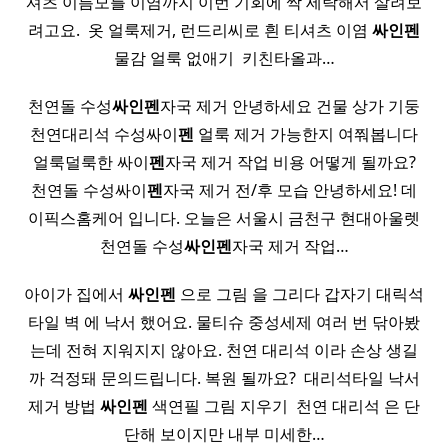
셔츠 이름모를 이염까지 이번 기회에 싹 세탁해서 살려보
려고요. ​ 옷 얼룩제거, 런드리씨로 흰 티셔츠 이염
싸인펜
물감 얼룩 없애기 ​ 키친타올과…
천연돌 수성
싸인펜
자국 제거 안녕하세요 건물 상가 기둥
천연대리석 수성싸이
펜
얼룩 제거 가능한지 여쭤봅니다
얼룩덜룩한 싸이
펜
자국 제거 작업 비용 어떻게 될까요?
천연돌 수성싸이
펜
자국 제거 전/후 모습 안녕하세요! 데
이픽스홈케어 입니다. 오늘은 서울시 금천구 현대아울렛
천연돌 수성
싸인펜
자국 제거 작업…
아이가 집에서
싸인펜
으로 그림 을 그리다 갑자기 대릭석
타일 벽 에 낙서 했어요. 물티슈 중성세제 여러 번 닦아봤
는데 전혀 지워지지 않아요. 천연 대리석 이라 손상 생길
까 걱정돼 문의드립니다. 복원 될까요? ​ 대리석타일 낙서
제거 방법
싸인펜
색연필 그림 지우기 ​ 천연 대리석 은 단
단해 보이지만 내부 미세한…