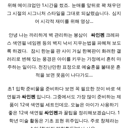
위해 메이크업만 1시간을 썼죠. ​ 눈매를 앞뒤로 꽉 채우던
그 시절의 시그니처 스타일을 그대로 되살렸습니다. ​ 심지
어 시각적 재미를 위해 영상…
안녕 나는 까리하게 벽 관리하는 봉삼이 ​ ​
싸인펜
크레파
스 색연필 네임펜 등의 벽지 낙서 지우는법을 파헤쳐 보도
록 하겠다. ​ ​ 잠시 한눈을 판 사이 거실 한복판이 화려한 갤
러리로 변해 있는 풍경은 아이를 키우는 가정에서 흔히 마
주하는 일이다. 천진난만한 표정으로 예술혼을 불태운 흔
적을 보면 웃음이 나다가도…
초1 입학 준비물을 준비하다 보면 꼭 필요한 것이 바로 색
연필과
싸인펜
입니다. 그중에서도 가장 많이 준비하는 제
품이 12색 색연필 세트인데요. 오늘은 아이가 사용하기
좋은 12색 색연필
싸인펜
과 꿀팁을 정리해보겠습니다. 1
학년 미술 활동은 기초 표현 위주입니다. 주로 창체라는