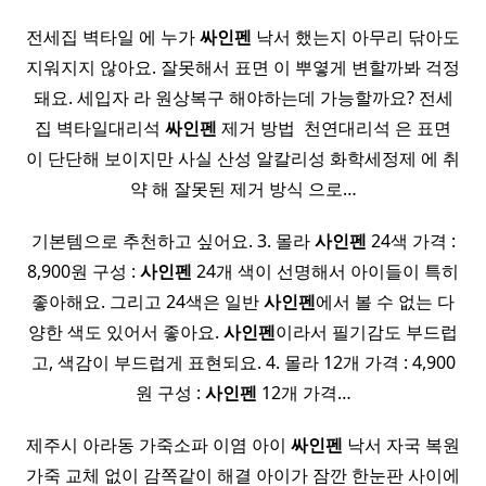
전세집 벽타일 에 누가
싸인펜
낙서 했는지 아무리 닦아도
지워지지 않아요. 잘못해서 표면 이 뿌옇게 변할까봐 걱정
돼요. 세입자 라 원상복구 해야하는데 가능할까요? 전세
집 벽타일대리석
싸인펜
제거 방법 ​ 천연대리석 은 표면
이 단단해 보이지만 사실 산성 알칼리성 화학세정제 에 취
약 해 잘못된 제거 방식 으로…
기본템으로 추천하고 싶어요. 3. 몰라
사인펜
24색 가격 :
8,900원 구성 :
사인펜
24개 색이 선명해서 아이들이 특히
좋아해요. 그리고 24색은 일반
사인펜
에서 볼 수 없는 다
양한 색도 있어서 좋아요.
사인펜
이라서 필기감도 부드럽
고, 색감이 부드럽게 표현되요. 4. 몰라 12개 가격 : 4,900
원 구성 :
사인펜
12개 가격…
제주시 아라동 가죽소파 이염 아이
싸인펜
낙서 자국 복원
가죽 교체 없이 감쪽같이 해결 아이가 잠깐 한눈판 사이에