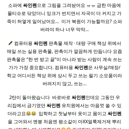
소파에
싸인펜
으로 그림을 그려놨어요 ㅠㅠ 급한 마음에
물티슈로 닦았더니 잉크가 번지면서 자국이 더 커지고 가
죽이 허옇게 일어났어요… ​ 이거 복원이 가능할까요? 소파
버려야 하나 너무 막막…
컴퓨터용
싸인펜
판촉물 제작 · 대량 구매 책상 위에서
매일 쓰는 실용 판촉물, 판촉이가 깔끔하게 만듭니다 요즘
판촉물은 “한 번 받고 끝”이 아니라 받는 사람이 계속 쓰는
가가 가장 중요합니다. 컴퓨터용
싸인펜
은 사무실/매장/
학교 어디서든 책상 위에 상시 두고 쓰는 필기 소모품이라
버려지지 않고, 쓰는…
2탄이 돌아왔습니다 ​ 바로바로
싸인펜
인데요 그동안 우
리집에서 금기였던
싸인펜
유치원에서는 마음껏 쓸 수 있
더라고요
​ 입학하고 첫날부터 옷이고 몸이고
싸인펜
을 그어와서 멘붕 처음엔 평소같이 마XX얼룩제거제 뿌리