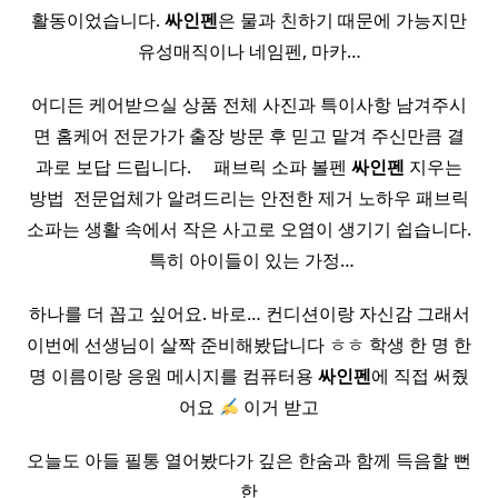
활동이었습니다.
싸인펜
은 물과 친하기 때문에 가능지만
유성매직이나 네임펜, 마카…
어디든 케어받으실 상품 전체 사진과 특이사항 남겨주시
면 홈케어 전문가가 출장 방문 후 믿고 맡겨 주신만큼 결
과로 보답 드립니다. ​ ​ ​ ​ 패브릭 소파 볼펜
싸인펜
지우는
방법 ​ 전문업체가 알려드리는 안전한 제거 노하우 패브릭
소파는 생활 속에서 작은 사고로 오염이 생기기 쉽습니다.
​ 특히 아이들이 있는 가정…
하나를 더 꼽고 싶어요. 바로… 컨디션이랑 자신감 그래서
이번에 선생님이 살짝 준비해봤답니다 ㅎㅎ 학생 한 명 한
명 이름이랑 응원 메시지를 컴퓨터용
싸인펜
에 직접 써줬
어요
이거 받고
오늘도 아들 필통 열어봤다가 깊은 한숨과 함께 득음할 뻔
한