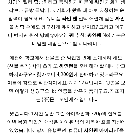
차량에 빨리 탑승하라고 독려하기 때문에
싸인
기회가 생
각보다 금방 끝납니다. 기회가 왔을 때 바로 요청하는 순
발력이 필요해요. ​ 유니폼
싸인
펜
선택 어렵게 받은
싸인
을 세탁 후에도 깨끗하게 유지하고 싶지요? 그리고 더구
나 번지면 완전 낭패잖아요? ​ ​
펜
추천:
싸인펜
No! 기본은
네임펜 네임펜으로 받고 다리미…
예전에 학교에서 선물로 준
싸인펜
인데 소개하려 해요.
(선물 후기) 학기 초라 또
싸인펜
을 준비해야 할 테니 참고
하시라구요~ 찾아보니 4,200원에 판매하고 있더라구요.
이름이 참으로 직관적이네요.ㅎㅎ 12색입니다. 뒷면을 보
면 이렇게 생겼구요. kc 인증을 받은 제품이구요. 제조자
는 (주)문교오엔에스 입니다…
냈습니다. 1시간 동안 그린 아이라인과 720p의 집요함 ​
이번 복원 작업의 핵심은 아이유 님의 지독한 프로 정신에
있었습니다. ​ 당시 유행했던 ‘컴퓨터
사인펜
아이라인’을