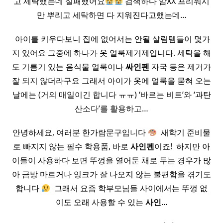
고 세탁했는데 실패했어요
검색하다 암XX 프리워시
만 뿌리고 세탁하면 다 지워진다고했는데…
​ 아이를 키우다보니 집에 없어서는 안될 살림템들이 몇가
지 있어요 그중에 하나가 옷 얼룩제거제입니다. 세탁을 해
도 기름기 있는 음식물 얼룩이나
싸인펜
자국 등은 제거가
잘 되지 않더라구요 그래서 아이가 옷에 얼룩을 묻혀 오는
날에는 (거의 매일이긴 합니다 ㅠㅠ) ‘바르는 비트’와 ‘과탄
산소다’를 활용하고…
안녕하세요, 여러분 한가람문구입니다
​ 새학기 준비물
로 빠지지 않는 필수 학용품, 바로
사인펜
이죠! ​ 하지만 아
이들이 사용하다 보면 뚜껑을 열어둔 채로 두는 경우가 많
아 금방 마르거나 잉크가 잘 나오지 않는 불편함을 겪기도
합니다
​ 그래서 요즘 학부모님들 사이에서는 뚜껑 없
이도 오래 사용할 수 있는
사인
…