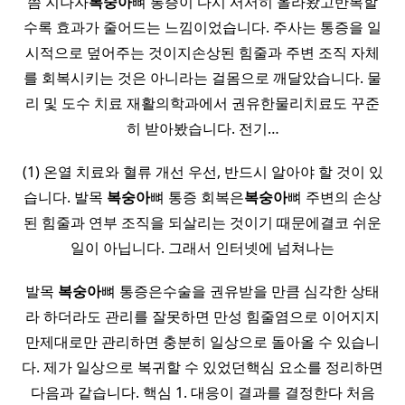
쯤 지나자
복숭아
뼈 통증이 다시 서서히 올라왔고반복할
수록 효과가 줄어드는 느낌이었습니다. 주사는 통증을 일
시적으로 덮어주는 것이지손상된 힘줄과 주변 조직 자체
를 회복시키는 것은 아니라는 걸몸으로 깨달았습니다. 물
리 및 도수 치료 재활의학과에서 권유한물리치료도 꾸준
히 받아봤습니다. 전기…
(1) 온열 치료와 혈류 개선 우선, 반드시 알아야 할 것이 있
습니다. 발목
복숭아
뼈 통증 회복은
복숭아
뼈 주변의 손상
된 힘줄과 연부 조직을 되살리는 것이기 때문에결코 쉬운
일이 아닙니다. 그래서 인터넷에 넘쳐나는
발목
복숭아
뼈 통증은수술을 권유받을 만큼 심각한 상태
라 하더라도 관리를 잘못하면 만성 힘줄염으로 이어지지
만제대로만 관리하면 충분히 일상으로 돌아올 수 있습니
다. 제가 일상으로 복귀할 수 있었던핵심 요소를 정리하면
다음과 같습니다. 핵심 1. 대응이 결과를 결정한다 처음