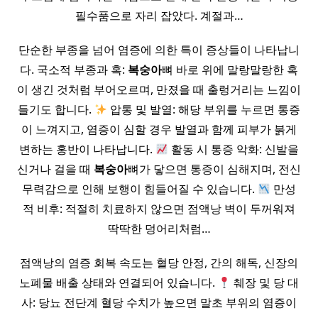
필수품으로 자리 잡았다. 계절과…
단순한 부종을 넘어 염증에 의한 특이 증상들이 나타납니
다. 국소적 부종과 혹:
복숭아
뼈 바로 위에 말랑말랑한 혹
이 생긴 것처럼 부어오르며, 만졌을 때 출렁거리는 느낌이
들기도 합니다.
압통 및 발열: 해당 부위를 누르면 통증
이 느껴지고, 염증이 심할 경우 발열과 함께 피부가 붉게
변하는 홍반이 나타납니다.
활동 시 통증 악화: 신발을
신거나 걸을 때
복숭아
뼈가 닿으면 통증이 심해지며, 전신
무력감으로 인해 보행이 힘들어질 수 있습니다.
만성
적 비후: 적절히 치료하지 않으면 점액낭 벽이 두꺼워져
딱딱한 덩어리처럼…
점액낭의 염증 회복 속도는 혈당 안정, 간의 해독, 신장의
노폐물 배출 상태와 연결되어 있습니다.
췌장 및 당 대
사: 당뇨 전단계 혈당 수치가 높으면 말초 부위의 염증이