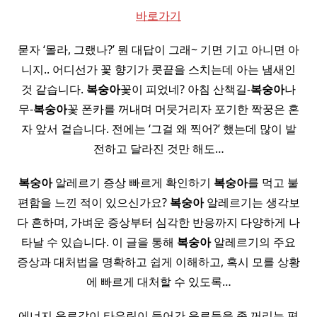
바로가기
묻자 ‘몰라, 그랬나?’ 뭔 대답이 그래~ 기면 기고 아니면 아
니지.. 어디선가 꽃 향기가 콧끝을 스치는데 아는 냄새인
것 같습니다.
복숭아
꽃이 피었네? 아침 산책길-
복숭아
나
무-
복숭아
꽃 폰카를 꺼내며 머뭇거리자 포기한 짝꿍은 혼
자 앞서 겉습니다. 전에는 ‘그걸 왜 찍어?’ 했는데 많이 발
전하고 달라진 것만 해도…
복숭아
알레르기 증상 빠르게 확인하기
복숭아
를 먹고 불
편함을 느낀 적이 있으신가요?
복숭아
알레르기는 생각보
다 흔하며, 가벼운 증상부터 심각한 반응까지 다양하게 나
타날 수 있습니다. 이 글을 통해
복숭아
알레르기의 주요
증상과 대처법을 명확하고 쉽게 이해하고, 혹시 모를 상황
에 빠르게 대처할 수 있도록…
에너지 음료같이 타우린이 들어간 음료들을 좀 꺼리는 편