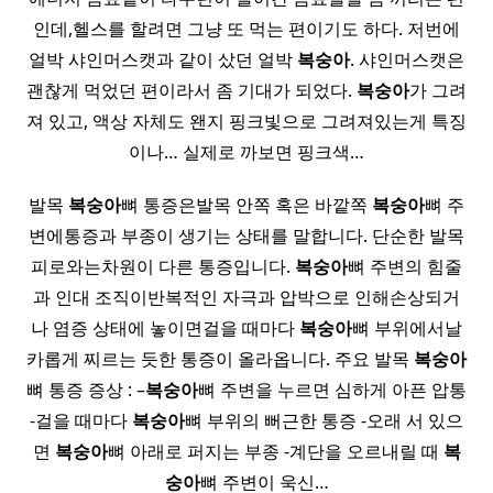
인데,헬스를 할려면 그냥 또 먹는 편이기도 하다. 저번에
얼박 샤인머스캣과 같이 샀던 얼박
복숭아
. 샤인머스캣은
괜찮게 먹었던 편이라서 좀 기대가 되었다.
복숭아
가 그려
져 있고, 액상 자체도 왠지 핑크빛으로 그려져있는게 특징
이나… 실제로 까보면 핑크색…
발목
복숭아
뼈 통증은발목 안쪽 혹은 바깥쪽
복숭아
뼈 주
변에통증과 부종이 생기는 상태를 말합니다. 단순한 발목
피로와는차원이 다른 통증입니다.
복숭아
뼈 주변의 힘줄
과 인대 조직이반복적인 자극과 압박으로 인해손상되거
나 염증 상태에 놓이면걸을 때마다
복숭아
뼈 부위에서날
카롭게 찌르는 듯한 통증이 올라옵니다. 주요 발목
복숭아
뼈 통증 증상 : –
복숭아
뼈 주변을 누르면 심하게 아픈 압통
-걸을 때마다
복숭아
뼈 부위의 뻐근한 통증 -오래 서 있으
면
복숭아
뼈 아래로 퍼지는 부종 -계단을 오르내릴 때
복
숭아
뼈 주변이 욱신…