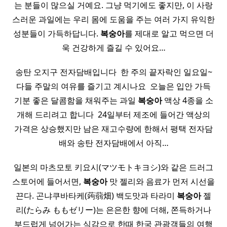
는 분들이 많으실 거예요. 그냥 먹기에도 좋지만, 이 사랑
스러운 과일에는 우리 몸에 도움을 주는 여러 가지 유익한
성분들이 가득하답니다.
복숭아
를 제대로 알고 먹으면 더
욱 건강하게 즐길 수 있어요…
송탄 오지구 전자담배입니다 ​ 한 주의 끝자락인 일요일~
다들 주말의 여유를 즐기고 계시나요 ​ 오늘은 입안 가득
기분 좋은 달콤함을 채워주는 과일
복숭아
액상 4종을 소
개해 드리려고 합니다 ​ 24일부터 제조에 들어간 액상의
가격은 상승했지만 남은 재고수량에 한해서 평택 전자담
배와 송탄 전자담배에서 아직…
일본의 마츠모토 키요시(マツモトキヨシ)와 같은 드러그
스토어에 들어서면,
복숭아
맛 젤리와 음료가 먼저 시선을
끈다. 곤냐쿠바타케(蒟蒻畑) 백도맛과 타라미
복숭아
젤
리(たらみ ももゼリー)는 은은한 향에 더해, 쫀득하거나
부드럽게 넘어가는 식감으로 한때 한국 관광객들의 여행