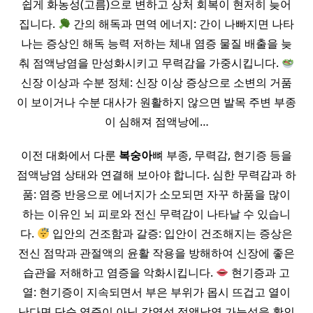
쉽게 화농성(고름)으로 변하고 상처 회복이 현저히 늦어
집니다.
간의 해독과 면역 에너지: 간이 나빠지면 나타
나는 증상인 해독 능력 저하는 체내 염증 물질 배출을 늦
춰 점액낭염을 만성화시키고 무력감을 가중시킵니다.
신장 이상과 수분 정체: 신장 이상 증상으로 소변의 거품
이 보이거나 수분 대사가 원활하지 않으면 발목 주변 부종
이 심해져 점액낭에…
이전 대화에서 다룬
복숭아
뼈 부종, 무력감, 현기증 등을
점액낭염 상태와 연결해 보아야 합니다. 심한 무력감과 하
품: 염증 반응으로 에너지가 소모되면 자꾸 하품을 많이
하는 이유인 뇌 피로와 전신 무력감이 나타날 수 있습니
다.
입안의 건조함과 갈증: 입안이 건조해지는 증상은
전신 점막과 관절액의 윤활 작용을 방해하여 신장에 좋은
습관을 저해하고 염증을 악화시킵니다.
현기증과 고
열: 현기증이 지속되면서 부은 부위가 몹시 뜨겁고 열이
난다면 단순 염증이 아닌 감염성 점액낭염 가능성을 확인