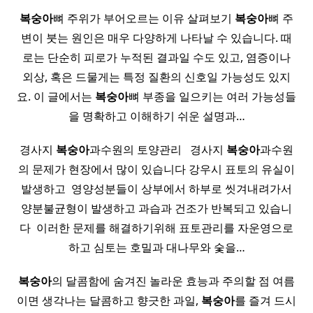
복숭아
뼈 주위가 부어오르는 이유 살펴보기
복숭아
뼈 주
변이 붓는 원인은 매우 다양하게 나타날 수 있습니다. 때
로는 단순히 피로가 누적된 결과일 수도 있고, 염증이나
외상, 혹은 드물게는 특정 질환의 신호일 가능성도 있지
요. 이 글에서는
복숭아
뼈 부종을 일으키는 여러 가능성들
을 명확하고 이해하기 쉬운 설명과…
경사지
복숭아
과수원의 토양관리​ ​ ​ 경사지
복숭아
과수원
의 문제가 현장에서 많이 있습니다 강우시 표토의 유실이
발생하고 ​ 영양성분들이 상부에서 하부로 씻겨내려가서
양분불균형이 발생하고 과습과 건조가 반복되고 있습니
다 ​ 이러한 문제를 해결하기위해​ 표토관리를 자운영으로
하고 심토는 호밀과 대나무와 숯을…
복숭아
의 달콤함에 숨겨진 놀라운 효능과 주의할 점 여름
이면 생각나는 달콤하고 향긋한 과일,
복숭아
를 즐겨 드시