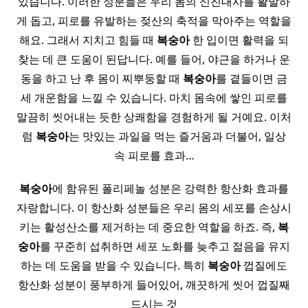
있습니다. 이러한 성분들은 우리 몸의 신진대사를 활발하
게 돕고, 피로를 유발하는 젖산의 축적을 막아주는 역할을
해요. 그래서 지치고 힘들 때
복숭아
한 입이면 활력을 되
찾는 데 큰 도움이 된답니다. 예를 들어, 야근을 하거나 운
동을 하고 난 후 몸이 찌뿌둥할 때
복숭아
를 곁들이면 금
세 개운함을 느낄 수 있습니다. 마치 몸속에 쌓인 피로를
말끔히 씻어내는 듯한 상쾌함을 경험하게 될 거예요. 이처
럼
복숭아
는 맛있는 과일을 먹는 즐거움과 더불어, 일상
속 피로를 효과…
복숭아
에 함유된 폴리페놀 성분은 강력한 항산화 효과를
자랑합니다. 이 항산화 성분들은 우리 몸의 세포를 손상시
키는 활성산소를 제거하는 데 중요한 역할을 하죠. 즉,
복
숭아
를 꾸준히 섭취하면 세포 노화를 늦추고 젊음을 유지
하는 데 도움을 받을 수 있습니다. 특히
복숭아
껍질에도
항산화 성분이 풍부하게 들어있어, 깨끗하게 씻어 껍질째
드시는 것