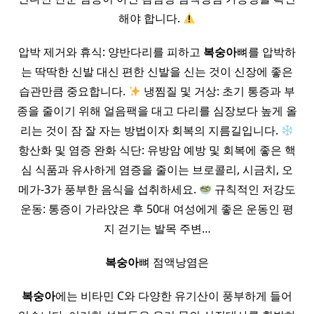
해야 합니다.
압박 제거와 휴식: 양반다리를 피하고
복숭아
뼈를 압박하
는 딱딱한 신발 대신 편한 신발을 신는 것이 신장에 좋은
습관만큼 중요합니다.
냉찜질 및 거상: 초기 통증과 부
종을 줄이기 위해 얼음팩을 대고 다리를 심장보다 높게 올
리는 것이 잠 잘 자는 방법이자 회복의 지름길입니다.
항산화 및 염증 완화 식단: 유방암 예방 및 회복에 좋은 핵
심 식품과 유사하게 염증을 줄이는 브로콜리, 시금치, 오
메가-3가 풍부한 음식을 섭취하세요.
규칙적인 저강도
운동: 통증이 가라앉은 후 50대 여성에게 좋은 운동인 평
지 걷기는 발목 주변…
복숭아
뼈 점액낭염은
복숭아
에는 비타민 C와 다양한 유기산이 풍부하게 들어