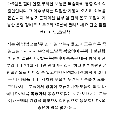
2~3일은 절대 안정,무리한 보행은
복숭아
뼈 통증 악화의
원인입니다.그 이후부터는 적절한 가동이 오히려 회복을
돕습니다. 핵심 2. 근적외선 심부 열 관리 온도 조절이 가
능한 온열 장비로 하루 2회 30분씩 관리하세요.단순 찜질
팩이 아닌,초밀착…
저는 위 방법으로6주 만에 일상 복귀했고 지금은 하루 종
일교실에서 서서 수업해도발목
복숭아
뼈 부위에 불편함
이 전혀 없습니다. 발목
복숭아
뼈 통증은 대응 방식이 전
부입니다. ‘며칠 지나면 괜찮아지겠지’ 하고 방치하면만성
힘줄염으로 이어질 수 있고한번 만성화되면 회복이 몇 배
는 더 어렵습니다 . 저처럼 수술이 두려워비수술 치료를
고민하시는 분들께제 경험이 조금이나마 도움이 되길 바
랍니 다. 발목
복숭아
뼈 통증으로힘든 시간 보내시는 분들
이하루빨리 건강을 되찾으시길진심으로 응원합니다. ※
중요한 말씀 몇만 원…